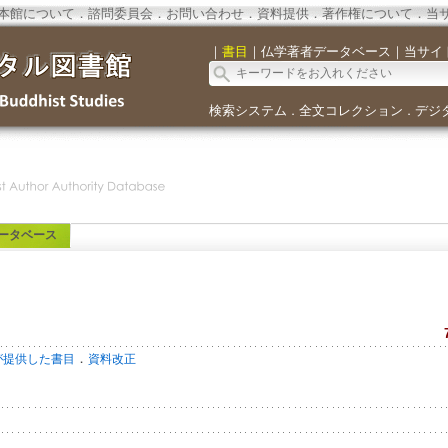
本館について
．
諮問委員会
．
お問い合わせ
．
資料提供
．
著作権について
．
当
｜
書目
｜
仏学著者データベース
｜
当サイ
検索システム
全文コレクション
デジ
．
．
ータベース
．
が提供した書目
資料改正