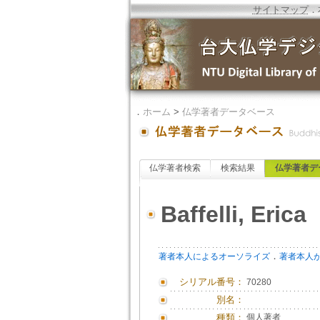
サイトマップ
．
．
ホーム
>
仏学著者データベース
仏学著者検索
検索結果
仏学著者デ
Baffelli, Erica
．
著者本人によるオーソライズ
著者本人
シリアル番号：
70280
別名：
種類：
個人著者