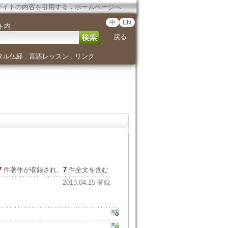
サイトの内容を引用する
．
ホームページへ
中
EN
ト内
｜
戻る
タル仏経
言語レッスン
リンク
．
．
7
件著作が収録され、
7
件全文を含む
2013.04.15 登録