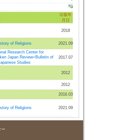
出版年
誌
月日
2018
story of Religions
2021.09
onal Research Center for
n Japan Review=Bulletin of
2017.07
 Japanese Studies
2012
2012
2016.03
story of Religions
2021.09
ター