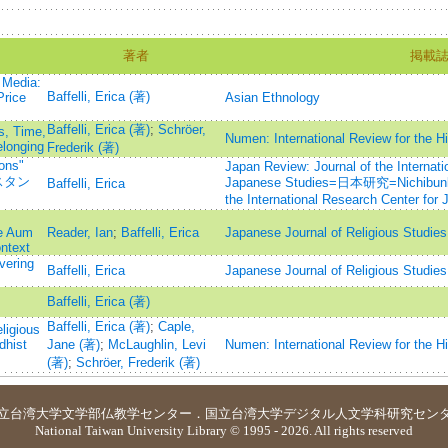
著者
掲載
 Media:
Baffelli, Erica (著)
Price
Asian Ethnology
Baffelli, Erica (著)
;
Schröer,
s, Time,
Numen: International Review for the Hi
elonging
Frederik (著)
ons"
Japan Review: Journal of the Internati
ぶスタン
Japanese Studies=日本研究=Nichibunke
Baffelli, Erica
the International Research Center for
he Aum
Reader, Ian
;
Baffelli, Erica
Japanese Journal of Religious Studies
ontext
vering
Baffelli, Erica
Japanese Journal of Religious Studies
Baffelli, Erica (著)
Baffelli, Erica (著)
;
Caple,
ligious
dhist
Jane (著)
;
McLaughlin, Levi
Numen: International Review for the Hi
(著)
;
Schröer, Frederik (著)
立台湾大学
文学部仏教学センター
．
国立台湾大学デジタル人文学科研究セン
National Taiwan University Library © 1995 - 2026. All rights reserved