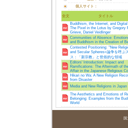
個人サイト：
全文
タイトル
Buddhism, the Internet, and Digital
The Pixel in the Lotus by Gregory 
Grieve, Daniel Veidlinger
Communities of Absence: Emotion
and Buddhism in the Creation of B
Contested Positioning: "New Religi
and Secular Spheres=論争を呼
ス：「新宗教」と世俗的な領域
Editors' Introduction: Impact and
Ramifications: The Aftermath of t
Affair in the Japanese Religious C
Hikari no Wa: A New Religion Reco
from Disaster
Media and New Religions in Japan
The Aesthetics and Emotions of Re
Belonging: Examples from the Bud
World
国