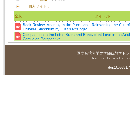
個人サイト：
全文
タイトル
Book Review: Anarchy in the Pure Land: Reinventing the Cult o
Chinese Buddhism by Justin Ritzinger
Compassion in the Lotus Sutra and Benevolent Love in the Anale
Confucian Perspective
国立台湾大学
文学部仏教学セン
National Taiwan Universi
doi:10.6681