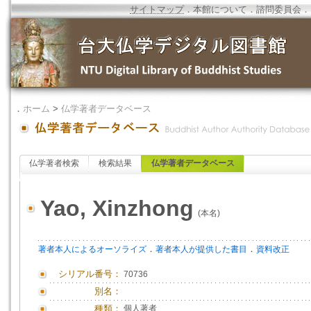
サイトマップ
．
本館について
．
諮問委員会
．
．
ホーム
>
仏学著者データベース
仏学著者検索
検索結果
仏学著者データベース
Yao, Xinzhong
(本名)
．
．
著者本人によるオーソライズ
著者本人が提供した書目
資料改正
シリアル番号：
70736
別名：
種類：
個人著者