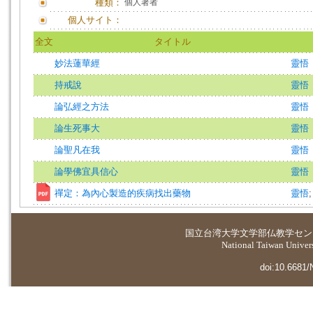
種類：
個人著者
個人サイト：
全文
タイトル
妙法蓮華經
靈悟
持戒說
靈悟
論弘經之方法
靈悟
論生死事大
靈悟
論聖凡在我
靈悟
論學佛宜具信心
靈悟
禪定：為內心製造的疾病找出藥物
靈悟
国立台湾大学
文学部仏教学セン
National Taiwan Universi
doi:10.6681