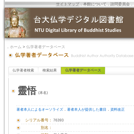
サイトマップ
．
本館について
．
諮問委員会
．
．
ホーム
>
仏学著者データベース
仏学著者検索
検索結果
仏学著者データベース
靈悟
(本名)
．
．
著者本人によるオーソライズ
著者本人が提供した書目
資料改正
シリアル番号：
76393
別名：