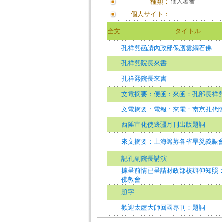
種類：
個人著者
個人サイト：
全文
タイトル
孔祥熙函請內政部保護雲綱石佛
孔祥熙院長來書
孔祥熙院長來書
文電摘要：便函：來函：孔部長祥
文電摘要：電報：來電：南京孔代
西陲宣化使邊疆月刊出版題詞
來文摘要：上海籌募各省旱災義賑
記孔副院長講演
據呈前情已呈請財政部核辦仰知照
佛教會
題字
歡迎太虛大師回國專刊：題詞