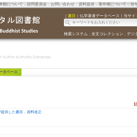
本館について
．
諮問委員会
．
お問い合わせ
．
資料提供
．
著作権について
．
当
｜
書目
｜
仏学著者データベース
｜
当サイ
検索システム
全文コレクション
デジ
．
．
ータベース
1
．
が提供した書目
資料改正