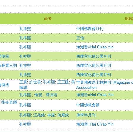
著者
掲載
孔祥熙
中國佛教會月刊
孔祥熙
正信
孔祥熙
海潮音=Hai Ch'ao Yin
熙便函
孔祥熙
西陲宣化使公署月刊
院長電三則
孔祥熙
西陲宣化使公署月刊
孔祥熙
西陲宣化使公署月刊
王震
;
許世英
;
孔祥熙
;
王正廷
;
吳
世界佛教居士林林刊=Magazine of the
會復函
鐵城
Association
孔祥熙
;
惟賢
;
釋演培
海潮音=Hai Ch'ao Yin
：指令泰縣
孔祥熙
中國佛教會報
孔祥熙
;
汪兆銘
;
林森
;
何應欽
佛學半月刊
孔祥熙
海潮音=Hai Ch'ao Yin