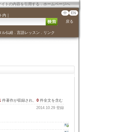
サイトの内容を引用する
．
ホームページへ
中
EN
ト内
｜
戻る
タル仏経
言語レッスン
リンク
．
．
1
件著作が収録され、
0
件全文を含む
2014.10.29 登録