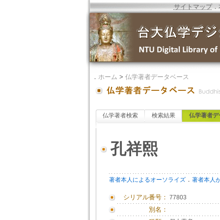
サイトマップ
．
．
ホーム
>
仏学著者データベース
仏学著者検索
検索結果
仏学著者デ
孔祥熙
．
著者本人によるオーソライズ
著者本人
シリアル番号：
77803
別名：