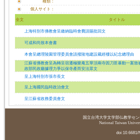
種類：
個人サイト：
全文
タイトル
上海特別市佛教會呈繳納臨時會費請賜批回文
可成和尚致本會書
本會呈總理陵園管理委員會請撥陵地建設藏經樓以紀念總理由
江蘇省佛教會呈為轉呈宿遷極樂庵五華頂兩寺因刀匪暴動一案致
政部民政廳據理力爭以保寺產而安法眾文
呈上海特別市張市長文
呈上海國民臨時政治會文
呈江蘇省政務委員會文
国立台湾大学
文学部仏教学セン
National Taiwan Universi
doi:10.6681