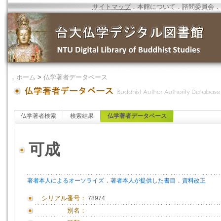
サイトマップ
．
本館について
．
諮問委員会
．
．
ホーム
>
仏学著者データベース
仏学著者検索
検索結果
仏学著者データベース
可成
．
．
著者本人によるオーソライズ
著者本人が提供した書目
資料改正
シリアル番号：
78974
別名：