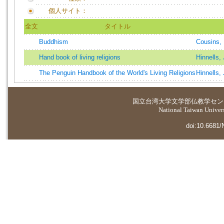
個人サイト：
全文
タイトル
Buddhism
Cousins, 
Hand book of living religions
Hinnells,
The Penguin Handbook of the World's Living Religions
Hinnells,
国立台湾大学
文学部仏教学セン
National Taiwan Universi
doi:10.6681