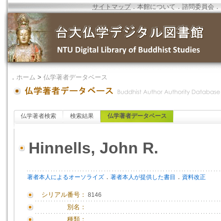
サイトマップ
．
本館について
．
諮問委員会
．
．
ホーム
>
仏学著者データベース
仏学著者検索
検索結果
仏学著者データベース
Hinnells, John R.
．
．
著者本人によるオーソライズ
著者本人が提供した書目
資料改正
シリアル番号：
8146
別名：
種類：