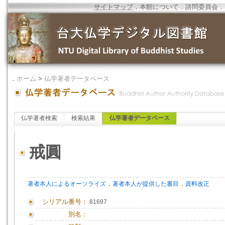
サイトマップ
．
本館について
．
諮問委員会
．
．
ホーム
>
仏学著者データベース
仏学著者検索
検索結果
仏学著者データベース
戒圓
．
．
著者本人によるオーソライズ
著者本人が提供した書目
資料改正
シリアル番号：
81697
別名：