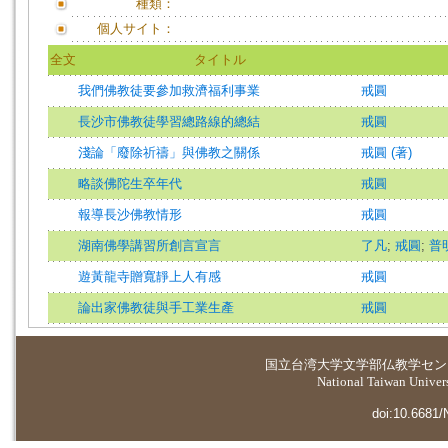
種類：
個人サイト：
全文
タイトル
我們佛教徒要參加救濟福利事業
戒圓
長沙市佛教徒學習總路線的總結
戒圓
淺論「廢除祈禱」與佛教之關係
戒圓 (著)
略談佛陀生卒年代
戒圓
報導長沙佛教情形
戒圓
湖南佛學講習所創言宣言
了凡
;
戒圓
;
普
遊黃龍寺贈寬靜上人有感
戒圓
論出家佛教徒與手工業生產
戒圓
国立台湾大学
文学部仏教学セン
National Taiwan Universi
doi:10.6681