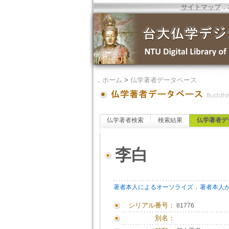
サイトマップ
．
．
ホーム
>
仏学著者データベース
仏学著者検索
検索結果
仏学著者デ
李白
．
著者本人によるオーソライズ
著者本人
シリアル番号：
81776
別名：