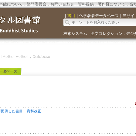
本館について
．
諮問委員会
．
お問い合わせ
．
資料提供
．
著作権について
．
当
｜
書目
｜
仏学著者データベース
｜
当サイ
検索システム
全文コレクション
デジ
．
．
ータベース
．
が提供した書目
資料改正