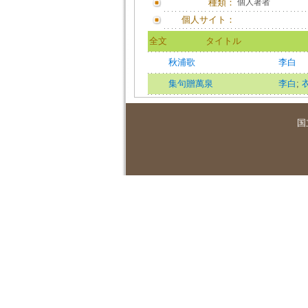
種類：
個人著者
個人サイト：
全文
タイトル
秋浦歌
李白
集句贈萬泉
李白
;
国