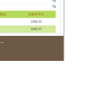
載誌
出版年月日
1936.02
1940.07
ター