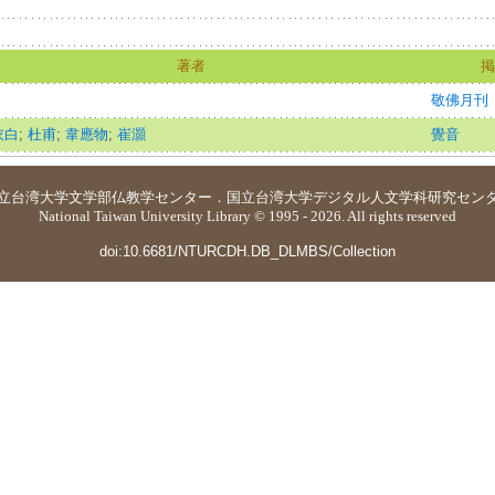
著者
掲
敬佛月刊
衣白
;
杜甫
;
韋應物
;
崔灝
覺音
立台湾大学
文学部仏教学センター
．
国立台湾大学デジタル人文学科研究セン
National Taiwan University Library © 1995 - 2026. All rights reserved
doi:10.6681/NTURCDH.DB_DLMBS/Collection