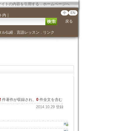
サイトの内容を引用する
．
ホームページへ
中
EN
ト内
｜
戻る
タル仏経
言語レッスン
リンク
．
．
2
件著作が収録され、
0
件全文を含む
2014.10.29 登録