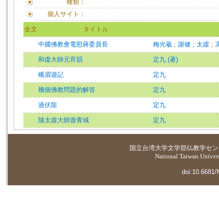
種類：
個人サイト：
全文
タイトル
中國佛教會電慰蔣委員長
梅光羲
;
謝健
;
太虛
;
和虛大師元宵韻
定九 (著)
峨眉遊記
定九
幾個佛教問題的解答
定九
過伏龍
定九
隨太虛大師遊青城
定九
国立台湾大学
文学部仏教学セン
National Taiwan Universi
doi:10.6681