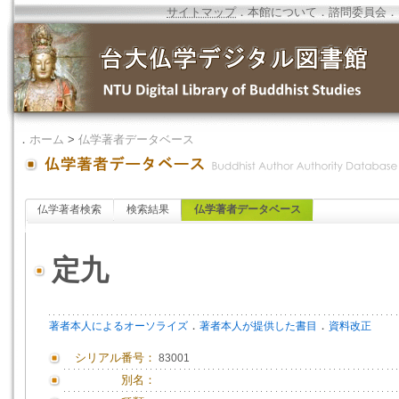
サイトマップ
．
本館について
．
諮問委員会
．
．
ホーム
>
仏学著者データベース
仏学著者検索
検索結果
仏学著者データベース
定九
．
．
著者本人によるオーソライズ
著者本人が提供した書目
資料改正
シリアル番号：
83001
別名：