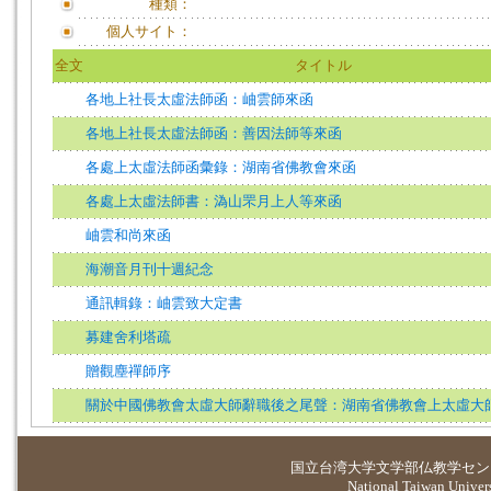
種類：
個人サイト：
全文
タイトル
各地上社長太虛法師函：岫雲師來函
各地上社長太虛法師函：善因法師等來函
各處上太虛法師函彙錄：湖南省佛教會來函
各處上太虛法師書：溈山罘月上人等來函
岫雲和尚來函
海潮音月刊十週紀念
通訊輯錄：岫雲致大定書
募建舍利塔疏
贈觀塵禪師序
關於中國佛教會太虛大師辭職後之尾聲：湖南省佛教會上太虛大
国立台湾大学
文学部仏教学セン
National Taiwan Universi