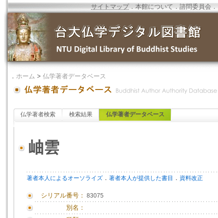
サイトマップ
．
本館について
．
諮問委員会
．
．
ホーム
>
仏学著者データベース
仏学著者検索
検索結果
仏学著者データベース
岫雲
．
．
著者本人によるオーソライズ
著者本人が提供した書目
資料改正
シリアル番号：
83075
別名：