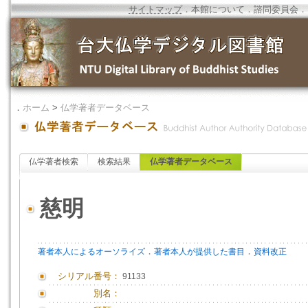
サイトマップ
．
本館について
．
諮問委員会
．
．
ホーム
>
仏学著者データベース
仏学著者検索
検索結果
仏学著者データベース
慈明
．
．
著者本人によるオーソライズ
著者本人が提供した書目
資料改正
シリアル番号：
91133
別名：