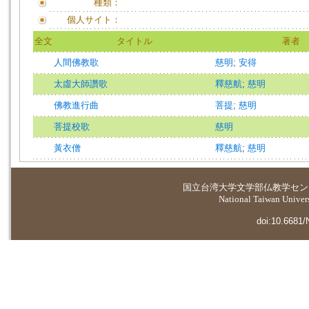
種類：
個人サイト：
全文
タイトル
著者
人間佛教歌
慈明
;
安得
太虛大師讚歌
釋慈航
;
慈明
佛教進行曲
菩提
;
慈明
菩提校歌
慈明
黃衣僧
釋慈航
;
慈明
国立台湾大学
文学部仏教学セン
National Taiwan Universi
doi:10.6681