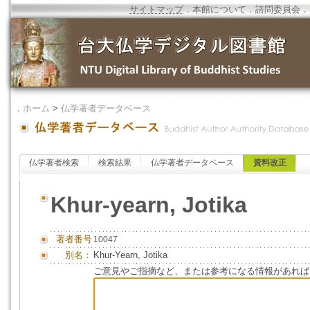
サイトマップ
．
本館について
．
諮問委員会
．
．
ホーム
>
仏学著者データベース
仏学著者検索
検索結果
仏学著者データベース
資料改正
Khur-yearn, Jotika
著者番号
10047
別名：
Khur-Yearn, Jotika
ご意見やご指摘など、または参考になる情報があれば