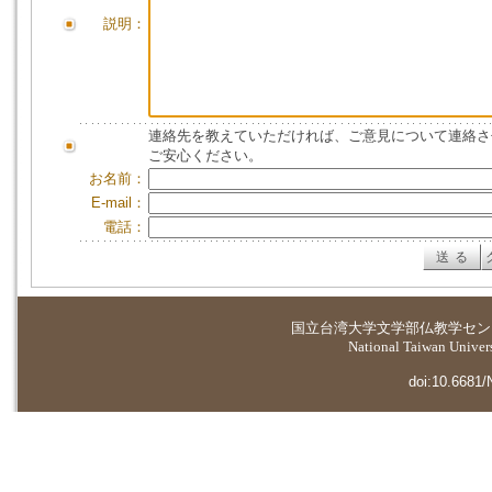
説明：
連絡先を教えていただければ、ご意見について連絡さ
ご安心ください。
お名前：
E-mail：
電話：
国立台湾大学
文学部仏教学セン
National Taiwan Universi
doi:10.6681