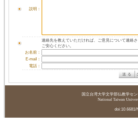
説明：
連絡先を教えていただければ、ご意見について連絡さ
ご安心ください。
お名前：
E-mail：
電話：
国立台湾大学
文学部仏教学セン
National Taiwan Universi
doi:10.6681