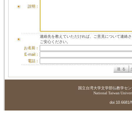
説明：
連絡先を教えていただければ、ご意見について連絡さ
ご安心ください。
お名前：
E-mail：
電話：
国立台湾大学
文学部仏教学セン
National Taiwan Universi
doi:10.6681