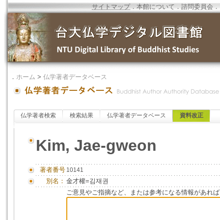
サイトマップ
．
本館について
．
諮問委員会
．
．
ホーム
>
仏学著者データベース
仏学著者検索
検索結果
仏学著者データベース
資料改正
Kim, Jae-gweon
著者番号
10141
別名：
金才權=김재권
ご意見やご指摘など、または参考になる情報があれば