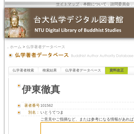
サイトマップ
．
本館について
．
諮問委員会
．
．
ホーム
>
仏学著者データベース
仏学著者検索
検索結果
仏学著者データベース
資料改正
伊東徹真
著者番号
101562
別名：
いとうてつま
ご意見やご指摘など、または参考になる情報があれば