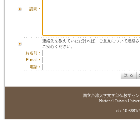
説明：
連絡先を教えていただければ、ご意見について連絡さ
ご安心ください。
お名前：
E-mail：
電話：
国立台湾大学
文学部仏教学セン
National Taiwan Universi
doi:10.6681