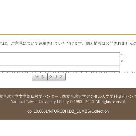
れば、ご意見について連絡させていただけます。個人情報は公開されません
*
*
立台湾大学
文学部仏教学センター
．
国立台湾大学デジタル人文学科研究セン
National Taiwan University Library © 1995 - 2026. All rights reserved
doi:10.6681/NTURCDH.DB_DLMBS/Collection