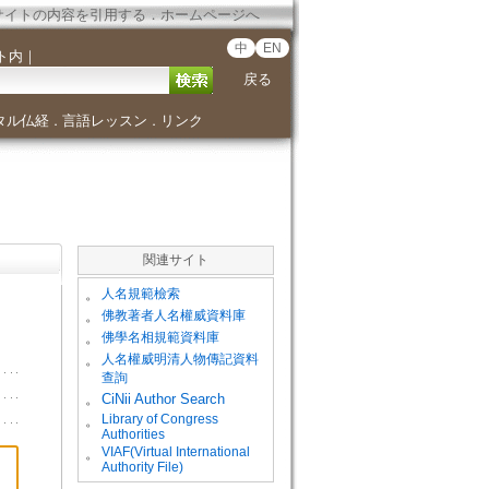
サイトの内容を引用する
．
ホームページへ
中
EN
ト内
｜
戻る
タル仏経
言語レッスン
リンク
．
．
関連サイト
。
人名規範檢索
。
佛教著者人名權威資料庫
。
佛學名相規範資料庫
。
人名權威明清人物傳記資料
查詢
。
CiNii Author Search
Library of Congress
。
Authorities
VIAF(Virtual International
。
Authority File)