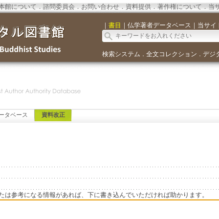
本館について
．
諮問委員会
．
お問い合わせ
．
資料提供
．
著作権について
．
当
｜
書目
｜
仏学著者データベース
｜
当サイ
検索システム
全文コレクション
デジ
．
．
ータベース
資料改正
たは参考になる情報があれば、下に書き込んでいただければ助かります。