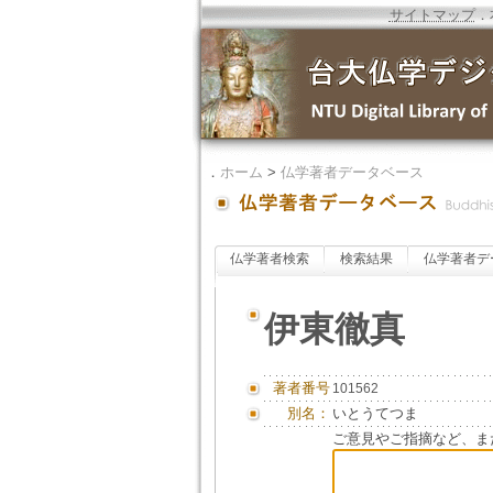
サイトマップ
．
．
ホーム
>
仏学著者データベース
仏学著者検索
検索結果
仏学著者デ
伊東徹真
著者番号
101562
別名：
いとうてつま
ご意見やご指摘など、ま