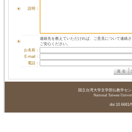
説明：
連絡先を教えていただければ、ご意見について連絡さ
ご安心ください。
お名前：
E-mail：
電話：
国立台湾大学
文学部仏教学セン
National Taiwan Universi
doi:10.6681