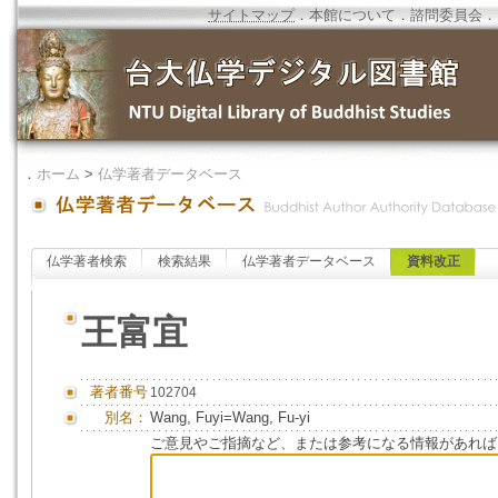
サイトマップ
．
本館について
．
諮問委員会
．
．
ホーム
>
仏学著者データベース
仏学著者検索
検索結果
仏学著者データベース
資料改正
王富宜
著者番号
102704
別名：
Wang, Fuyi=Wang, Fu-yi
ご意見やご指摘など、または参考になる情報があれば