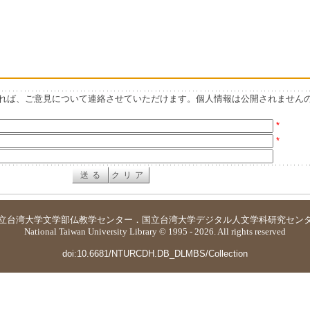
れば、ご意見について連絡させていただけます。個人情報は公開されません
*
*
立台湾大学
文学部仏教学センター
．
国立台湾大学デジタル人文学科研究セン
National Taiwan University Library © 1995 - 2026. All rights reserved
doi:10.6681/NTURCDH.DB_DLMBS/Collection