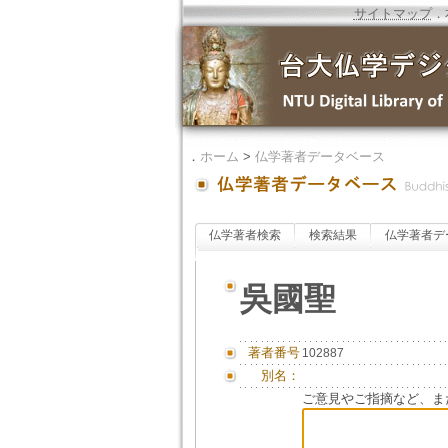
サイトマップ
．
．
ホーム
>
仏学著者データベース
仏学著者検索
検索結果
仏学著者デ
吳國聖
著者番号
102887
別名：
ご意見やご指摘など、ま