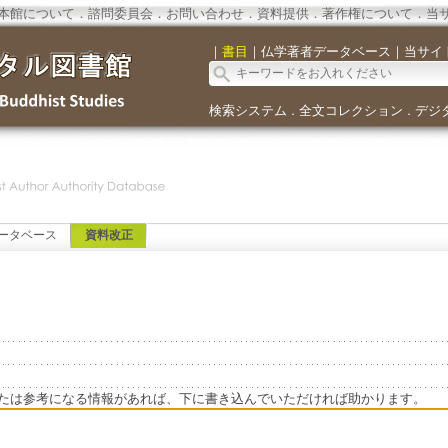
本館について
．
諮問委員会
．
お問い合わせ
．
資料提供
．
著作権について
．
当
｜
書目
｜
仏学著者データベース
｜
当サイ
検索システム
全文コレクション
デジ
．
．
ータベース
資料改正
たは参考になる情報があれば、下に書き込んでいただければ助かります。