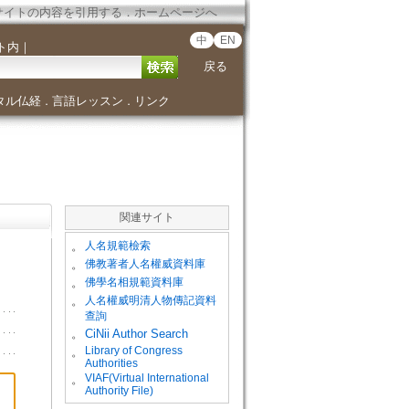
サイトの内容を引用する
．
ホームページへ
中
EN
ト内
｜
戻る
タル仏経
言語レッスン
リンク
．
．
関連サイト
。
人名規範檢索
。
佛教著者人名權威資料庫
。
佛學名相規範資料庫
。
人名權威明清人物傳記資料
查詢
。
CiNii Author Search
Library of Congress
。
Authorities
VIAF(Virtual International
。
Authority File)