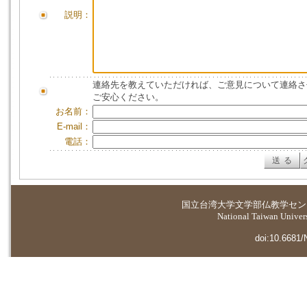
説明：
連絡先を教えていただければ、ご意見について連絡さ
ご安心ください。
お名前：
E-mail：
電話：
国立台湾大学
文学部仏教学セン
National Taiwan Universi
doi:10.6681