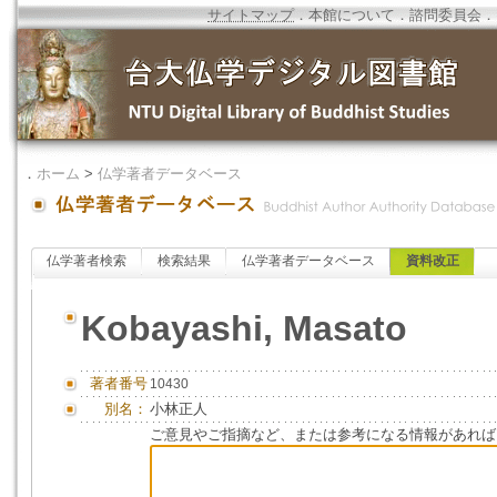
サイトマップ
．
本館について
．
諮問委員会
．
．
ホーム
>
仏学著者データベース
仏学著者検索
検索結果
仏学著者データベース
資料改正
Kobayashi, Masato
著者番号
10430
別名：
小林正人
ご意見やご指摘など、または参考になる情報があれば