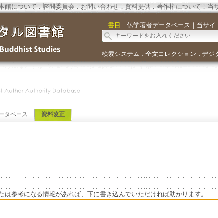
本館について
．
諮問委員会
．
お問い合わせ
．
資料提供
．
著作権について
．
当
｜
書目
｜
仏学著者データベース
｜
当サイ
検索システム
全文コレクション
デジ
．
．
ータベース
資料改正
たは参考になる情報があれば、下に書き込んでいただければ助かります。