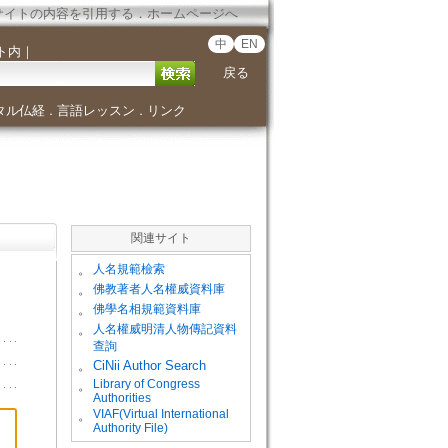
サイトの内容を引用する
．
ホームページへ
中
EN
ト内
｜
戻る
タル仏経
言語レッスン
リンク
．
．
関連サイト
。
人名規範檢索
。
佛教著者人名權威資料庫
。
佛學名相規範資料庫
。
人名權威明清人物傳記資料
查詢
。
CiNii Author Search
Library of Congress
。
Authorities
VIAF(Virtual International
。
Authority File)