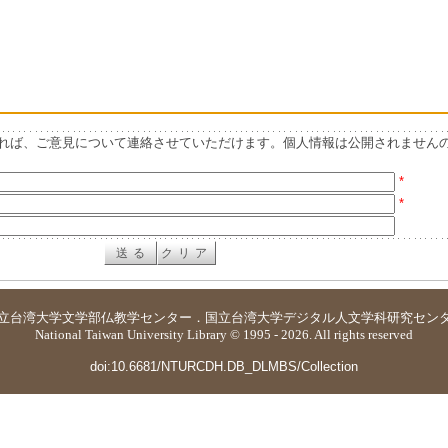
れば、ご意見について連絡させていただけます。個人情報は公開されません
*
*
立台湾大学
文学部仏教学センター
．
国立台湾大学デジタル人文学科研究セン
National Taiwan University Library © 1995 - 2026. All rights reserved
doi:10.6681/NTURCDH.DB_DLMBS/Collection