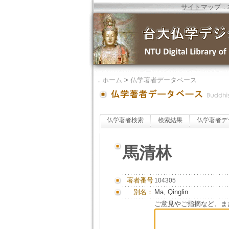
サイトマップ
．
．
ホーム
>
仏学著者データベース
仏学著者検索
検索結果
仏学著者デ
馬清林
著者番号
104305
別名：
Ma, Qinglin
ご意見やご指摘など、ま