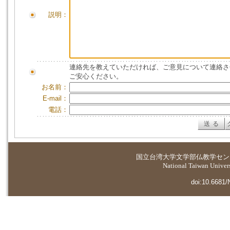
説明：
連絡先を教えていただければ、ご意見について連絡さ
ご安心ください。
お名前：
E-mail：
電話：
国立台湾大学
文学部仏教学セン
National Taiwan Universi
doi:10.6681