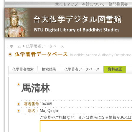
サイトマップ
．
本館について
．
諮問委員会
．
．
ホーム
>
仏学著者データベース
仏学著者検索
検索結果
仏学著者データベース
資料改正
馬清林
著者番号
104305
別名：
Ma, Qinglin
ご意見やご指摘など、または参考になる情報があれば