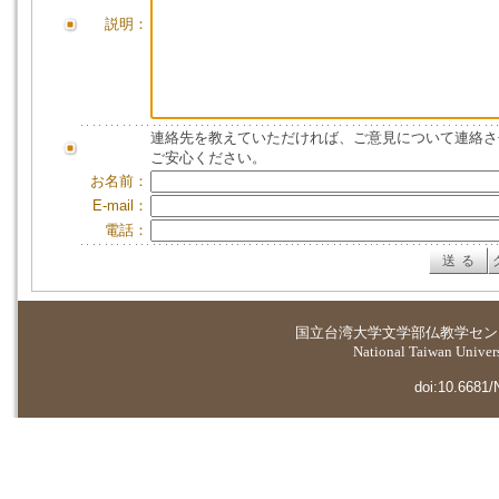
説明：
連絡先を教えていただければ、ご意見について連絡さ
ご安心ください。
お名前：
E-mail：
電話：
国立台湾大学
文学部仏教学セン
National Taiwan Universi
doi:10.6681