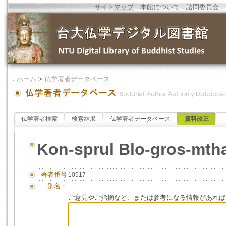
サイトマップ
．
本館について
．
諮問委員会
．
．
ホーム
>
仏学著者データベース
仏学著者検索
検索結果
仏学著者データベース
資料改正
Kon-sprul Blo-gros-mth
著者番号
10517
別名：
ご意見やご指摘など、または参考になる情報があれば