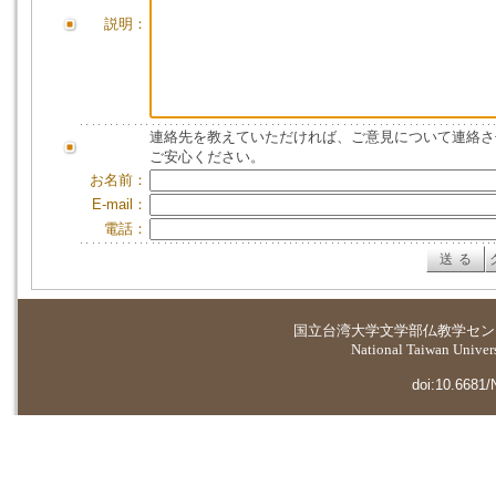
説明：
連絡先を教えていただければ、ご意見について連絡さ
ご安心ください。
お名前：
E-mail：
電話：
国立台湾大学
文学部仏教学セン
National Taiwan Universi
doi:10.6681