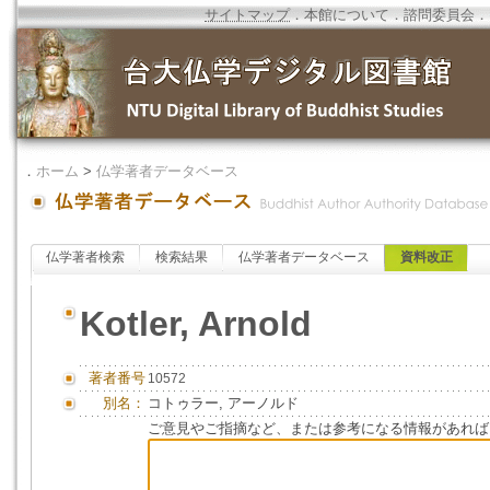
サイトマップ
．
本館について
．
諮問委員会
．
．
ホーム
>
仏学著者データベース
仏学著者検索
検索結果
仏学著者データベース
資料改正
Kotler, Arnold
著者番号
10572
別名：
コトゥラー, アーノルド
ご意見やご指摘など、または参考になる情報があれば