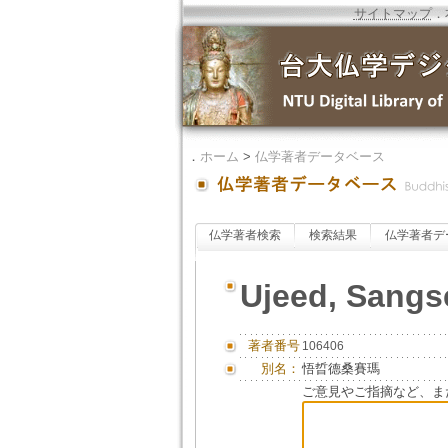
サイトマップ
．
．
ホーム
>
仏学著者データベース
仏学著者検索
検索結果
仏学著者デ
Ujeed, Sangs
著者番号
106406
別名：
悟晢德桑賽瑪
ご意見やご指摘など、ま