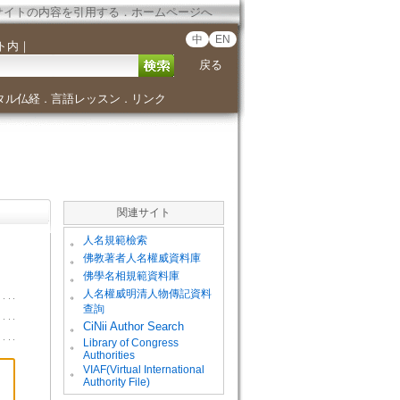
サイトの内容を引用する
．
ホームページへ
中
EN
ト内
｜
戻る
タル仏経
言語レッスン
リンク
．
．
関連サイト
。
人名規範檢索
。
佛教著者人名權威資料庫
。
佛學名相規範資料庫
。
人名權威明清人物傳記資料
查詢
。
CiNii Author Search
Library of Congress
。
Authorities
VIAF(Virtual International
。
Authority File)