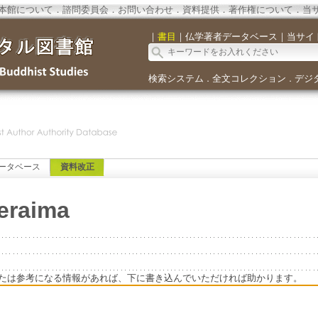
本館について
．
諮問委員会
．
お問い合わせ
．
資料提供
．
著作権について
．
当
｜
書目
｜
仏学著者データベース
｜
当サイ
検索システム
全文コレクション
デジ
．
．
ータベース
資料改正
eraima
たは参考になる情報があれば、下に書き込んでいただければ助かります。