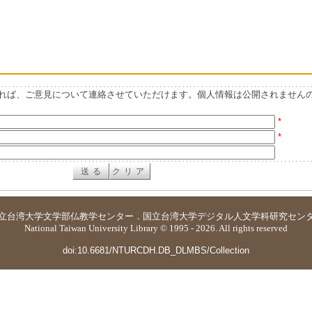
れば、ご意見について連絡させていただけます。個人情報は公開されません
*
*
立台湾大学
文学部仏教学センター
．
国立台湾大学デジタル人文学科研究セン
National Taiwan University Library © 1995 - 2026. All rights reserved
doi:10.6681/NTURCDH.DB_DLMBS/Collection