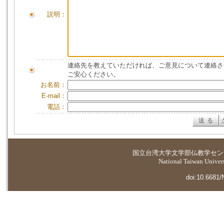
説明：
連絡先を教えていただければ、ご意見について連絡さ
ご安心ください。
お名前：
E-mail：
電話：
国立台湾大学
文学部仏教学セン
National Taiwan Universi
doi:10.6681