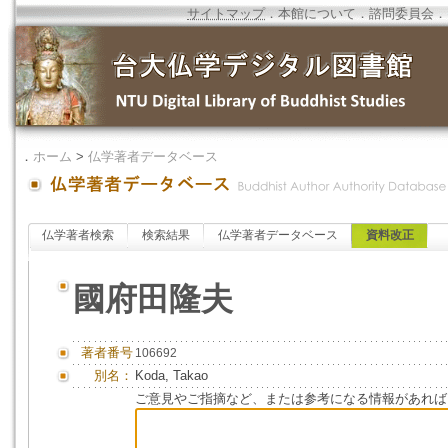
サイトマップ
．
本館について
．
諮問委員会
．
．
ホーム
>
仏学著者データベース
仏学著者検索
検索結果
仏学著者データベース
資料改正
國府田隆夫
著者番号
106692
別名：
Koda, Takao
ご意見やご指摘など、または参考になる情報があれば