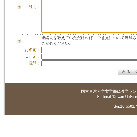
説明：
連絡先を教えていただければ、ご意見について連絡さ
ご安心ください。
お名前：
E-mail：
電話：
国立台湾大学
文学部仏教学セン
National Taiwan Universi
doi:10.6681