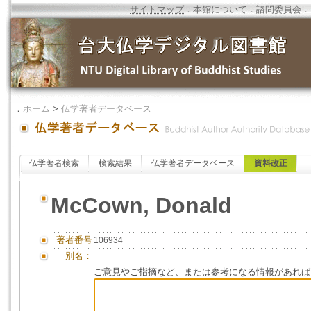
サイトマップ
．
本館について
．
諮問委員会
．
．
ホーム
>
仏学著者データベース
仏学著者検索
検索結果
仏学著者データベース
資料改正
McCown, Donald
著者番号
106934
別名：
ご意見やご指摘など、または参考になる情報があれば