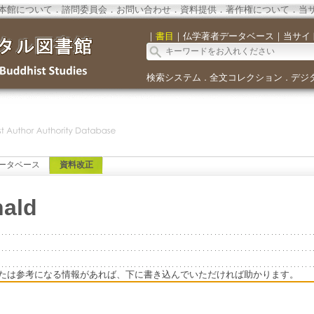
本館について
．
諮問委員会
．
お問い合わせ
．
資料提供
．
著作権について
．
当
｜
書目
｜
仏学著者データベース
｜
当サイ
検索システム
全文コレクション
デジ
．
．
ータベース
資料改正
ald
たは参考になる情報があれば、下に書き込んでいただければ助かります。