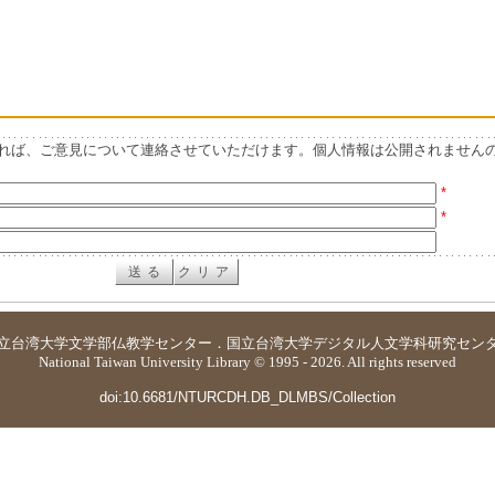
れば、ご意見について連絡させていただけます。個人情報は公開されません
*
*
立台湾大学
文学部仏教学センター
．
国立台湾大学デジタル人文学科研究セン
National Taiwan University Library © 1995 - 2026. All rights reserved
doi:10.6681/NTURCDH.DB_DLMBS/Collection