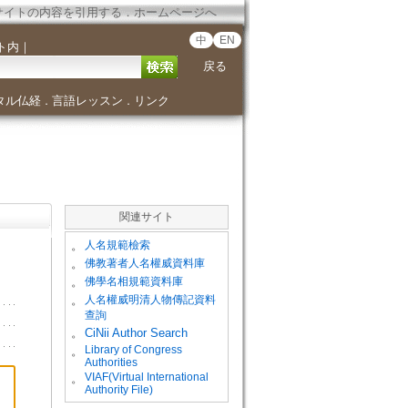
サイトの内容を引用する
．
ホームページへ
中
EN
ト内
｜
戻る
タル仏経
言語レッスン
リンク
．
．
関連サイト
。
人名規範檢索
。
佛教著者人名權威資料庫
。
佛學名相規範資料庫
。
人名權威明清人物傳記資料
查詢
。
CiNii Author Search
Library of Congress
。
Authorities
VIAF(Virtual International
。
Authority File)