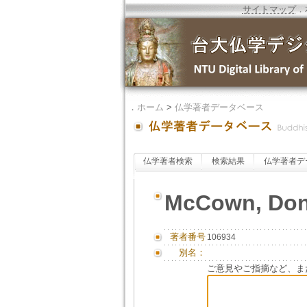
サイトマップ
．
．
ホーム
>
仏学著者データベース
仏学著者検索
検索結果
仏学著者デ
McCown, Don
著者番号
106934
別名：
ご意見やご指摘など、ま