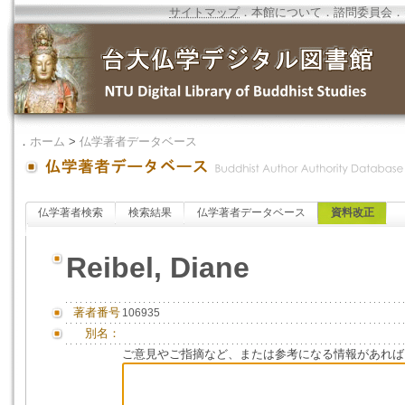
サイトマップ
．
本館について
．
諮問委員会
．
．
ホーム
>
仏学著者データベース
仏学著者検索
検索結果
仏学著者データベース
資料改正
Reibel, Diane
著者番号
106935
別名：
ご意見やご指摘など、または参考になる情報があれば