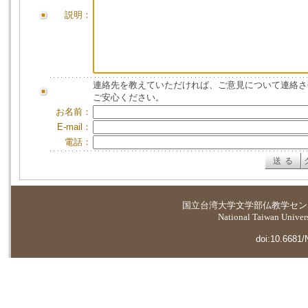
説明：
連絡先を教えていただければ、ご意見について連絡さ
ご安心ください。
お名前：
E-mail：
電話：
国立台湾大学
文学部仏教学セン
National Taiwan Universi
doi:10.6681