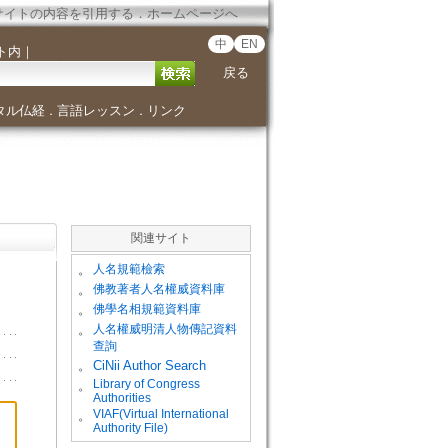
サイトの内容を引用する
．
ホームページへ
中
EN
ト内
｜
戻る
タル仏経
言語レッスン
リンク
．
．
関連サイト
。
人名規範檢索
。
佛教著者人名權威資料庫
。
佛學名相規範資料庫
。
人名權威明清人物傳記資料
查詢
。
CiNii Author Search
Library of Congress
。
Authorities
VIAF(Virtual International
。
Authority File)