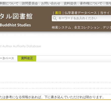
本館について
．
諮問委員会
．
お問い合わせ
．
資料提供
．
著作権について
．
当
｜
書目
｜
仏学著者データベース
｜
当サイ
検索システム
全文コレクション
デジ
．
．
ータベース
資料改正
たは参考になる情報があれば、下に書き込んでいただければ助かります。