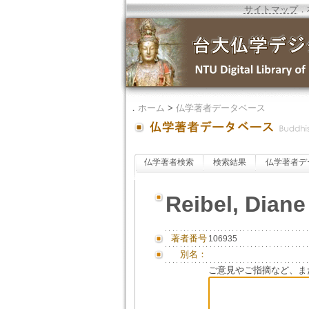
サイトマップ
．
．
ホーム
>
仏学著者データベース
仏学著者検索
検索結果
仏学著者デ
Reibel, Diane
著者番号
106935
別名：
ご意見やご指摘など、ま