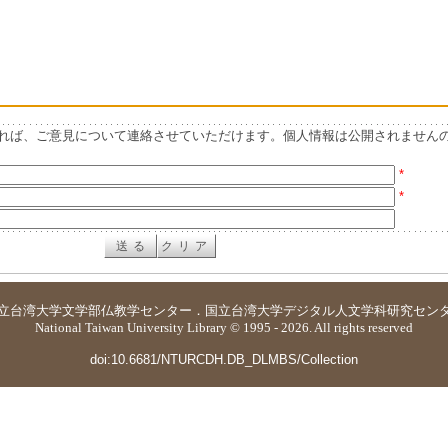
れば、ご意見について連絡させていただけます。個人情報は公開されません
*
*
立台湾大学
文学部仏教学センター
．
国立台湾大学デジタル人文学科研究セン
National Taiwan University Library © 1995 - 2026. All rights reserved
doi:10.6681/NTURCDH.DB_DLMBS/Collection