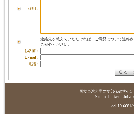
説明：
連絡先を教えていただければ、ご意見について連絡さ
ご安心ください。
お名前：
E-mail：
電話：
国立台湾大学
文学部仏教学セン
National Taiwan Universi
doi:10.6681