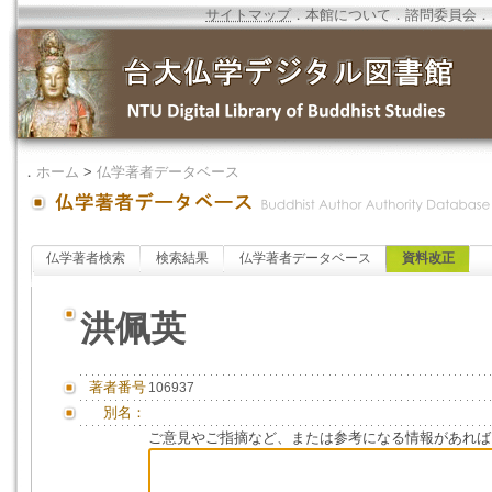
サイトマップ
．
本館について
．
諮問委員会
．
．
ホーム
>
仏学著者データベース
仏学著者検索
検索結果
仏学著者データベース
資料改正
洪佩英
著者番号
106937
別名：
ご意見やご指摘など、または参考になる情報があれば