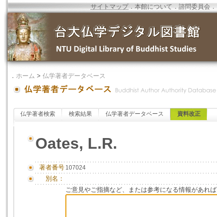
サイトマップ
．
本館について
．
諮問委員会
．
．
ホーム
>
仏学著者データベース
仏学著者検索
検索結果
仏学著者データベース
資料改正
Oates, L.R.
著者番号
107024
別名：
ご意見やご指摘など、または参考になる情報があれば