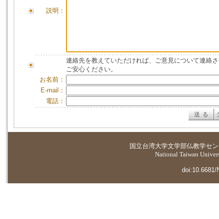
説明：
連絡先を教えていただければ、ご意見について連絡さ
ご安心ください。
お名前：
E-mail：
電話：
国立台湾大学
文学部仏教学セン
National Taiwan Universi
doi:10.6681