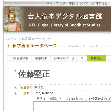
サイトマップ
．
本館について
．
諮問委員会
．
．
ホーム
>
仏学著者データベース
仏学著者検索
検索結果
仏学著者データベース
資料改正
佐藤堅正
著者番号
107921
別名：
Sato, Kensho
ご意見やご指摘など、または参考になる情報があれば