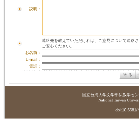
説明：
連絡先を教えていただければ、ご意見について連絡さ
ご安心ください。
お名前：
E-mail：
電話：
国立台湾大学
文学部仏教学セン
National Taiwan Universi
doi:10.6681