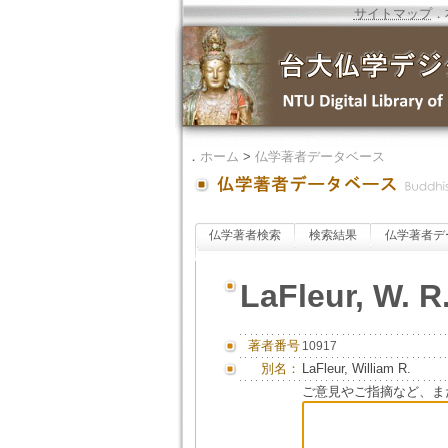
サイトマップ
．
．
ホーム
>
仏学著者データベース
仏学著者検索
検索結果
仏学著者デ
LaFleur, W. R
著者番号
10917
別名：
LaFleur, William R.
ご意見やご指摘など、ま