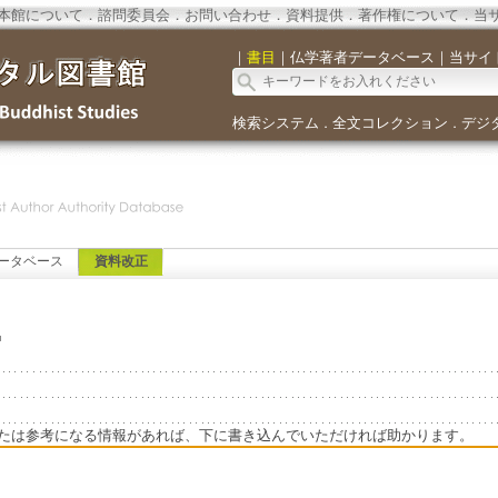
本館について
．
諮問委員会
．
お問い合わせ
．
資料提供
．
著作権について
．
当
｜
書目
｜
仏学著者データベース
｜
当サイ
検索システム
全文コレクション
デジ
．
．
ータベース
資料改正
.
たは参考になる情報があれば、下に書き込んでいただければ助かります。