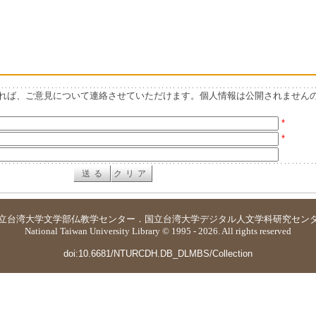
れば、ご意見について連絡させていただけます。個人情報は公開されません
*
*
立台湾大学
文学部仏教学センター
．
国立台湾大学デジタル人文学科研究セン
National Taiwan University Library © 1995 - 2026. All rights reserved
doi:10.6681/NTURCDH.DB_DLMBS/Collection