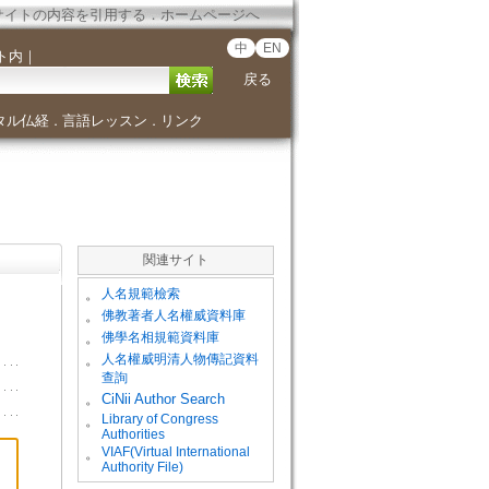
サイトの内容を引用する
．
ホームページへ
中
EN
ト内
｜
戻る
タル仏経
言語レッスン
リンク
．
．
関連サイト
。
人名規範檢索
。
佛教著者人名權威資料庫
。
佛學名相規範資料庫
。
人名權威明清人物傳記資料
查詢
。
CiNii Author Search
Library of Congress
。
Authorities
VIAF(Virtual International
。
Authority File)