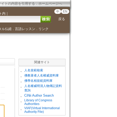
サイトの内容を引用する
．
ホームページへ
中
EN
ト内
｜
戻る
タル仏経
言語レッスン
リンク
．
．
関連サイト
。
人名規範檢索
。
佛教著者人名權威資料庫
。
佛學名相規範資料庫
。
人名權威明清人物傳記資料
查詢
。
CiNii Author Search
Library of Congress
。
Authorities
VIAF(Virtual International
。
Authority File)