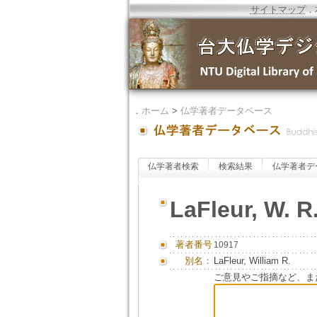
サイトマップ
．
．
ホーム
>
仏学著者データベース
仏学著者検索
検索結果
仏学著者デ
LaFleur, W. R
著者番号
10917
別名：
LaFleur, William R.
ご意見やご指摘など、ま