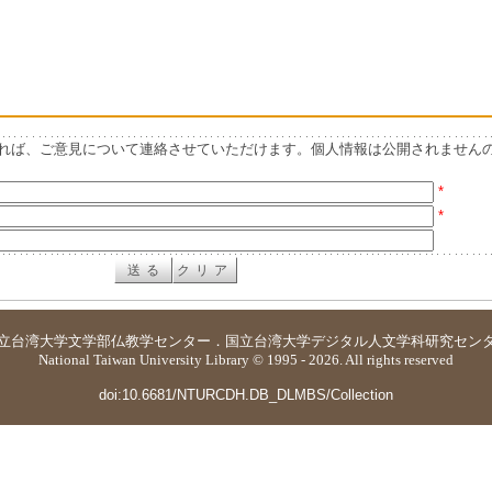
れば、ご意見について連絡させていただけます。個人情報は公開されません
*
*
立台湾大学
文学部仏教学センター
．
国立台湾大学デジタル人文学科研究セン
National Taiwan University Library © 1995 - 2026. All rights reserved
doi:10.6681/NTURCDH.DB_DLMBS/Collection