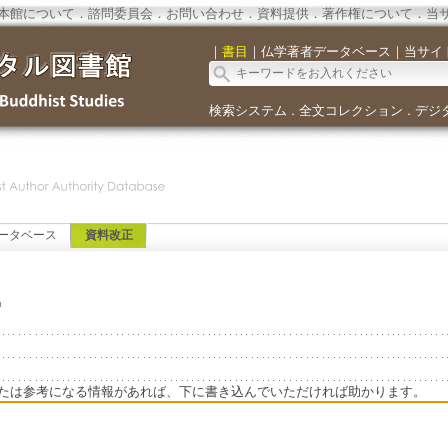
本館について
．
諮問委員会
．
お問い合わせ
．
資料提供
．
著作権について
．
当
｜
書目
｜
仏学著者データベース
｜
当サイ
検索システム
全文コレクション
デジ
．
．
ータベース
資料改正
.
たは参考になる情報があれば、下に書き込んでいただければ助かります。