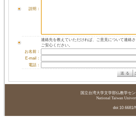
説明：
連絡先を教えていただければ、ご意見について連絡さ
ご安心ください。
お名前：
E-mail：
電話：
国立台湾大学
文学部仏教学セン
National Taiwan Universi
doi:10.6681