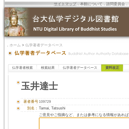
サイトマップ
．
本館について
．
諮問委員会
．
．
ホーム
>
仏学著者データベース
仏学著者検索
検索結果
仏学著者データベース
資料改正
玉井達士
著者番号
109729
別名：
Tamai, Tatsushi
ご意見やご指摘など、または参考になる情報があれば