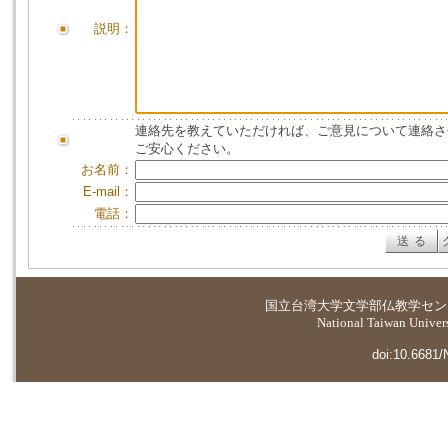
説明：
連絡先を教えていただければ、ご意見について連絡さ
ご安心ください。
お名前：
E-mail：
電話：
国立台湾大学
文学部仏教学セン
National Taiwan Universi
doi:10.6681