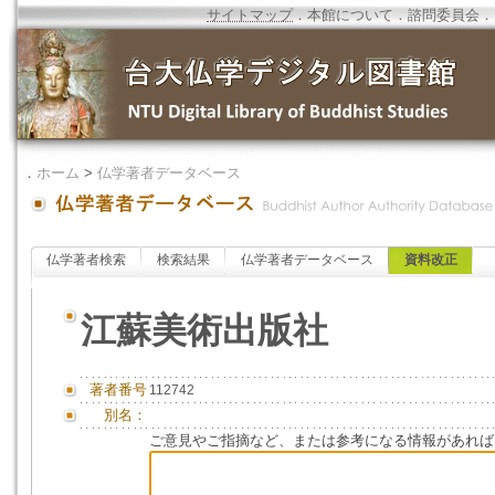
サイトマップ
．
本館について
．
諮問委員会
．
．
ホーム
>
仏学著者データベース
仏学著者検索
検索結果
仏学著者データベース
資料改正
江蘇美術出版社
著者番号
112742
別名：
ご意見やご指摘など、または参考になる情報があれば