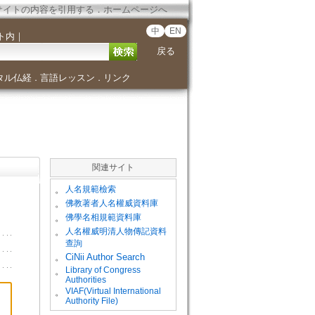
サイトの内容を引用する
．
ホームページへ
中
EN
ト内
｜
戻る
タル仏経
言語レッスン
リンク
．
．
関連サイト
。
人名規範檢索
。
佛教著者人名權威資料庫
。
佛學名相規範資料庫
。
人名權威明清人物傳記資料
查詢
。
CiNii Author Search
Library of Congress
。
Authorities
VIAF(Virtual International
。
Authority File)