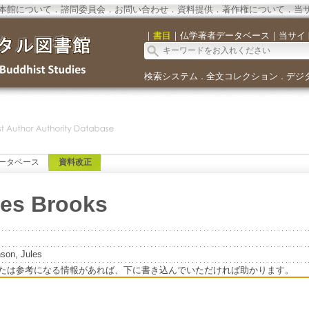
本館について
．
諮問委員会
．
お問い合わせ
．
資料提供
．
著作権について
．
当
｜
書目
｜
仏学著者データベース
｜
当サイ
検索システム
全文コレクション
デジ
．
．
ータベース
資料改正
les Brooks
son, Jules
たは参考になる情報があれば、下に書き込んでいただければ助かります。