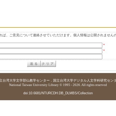
れば、ご意見について連絡させていただけます。個人情報は公開されません
*
*
立台湾大学
文学部仏教学センター
．
国立台湾大学デジタル人文学科研究セン
National Taiwan University Library © 1995 - 2026. All rights reserved
doi:10.6681/NTURCDH.DB_DLMBS/Collection