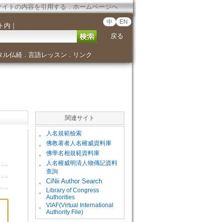
サイトの内容を引用する
．
ホームページへ
中
EN
ト内
｜
戻る
タル仏経
言語レッスン
リンク
．
．
関連サイト
。
人名規範檢索
。
佛教著者人名權威資料庫
。
佛學名相規範資料庫
。
人名權威明清人物傳記資料
查詢
。
CiNii Author Search
Library of Congress
。
Authorities
VIAF(Virtual International
。
Authority File)