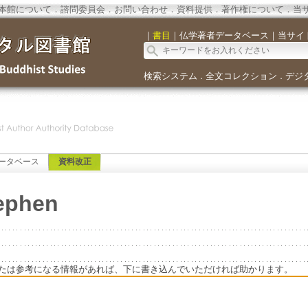
本館について
．
諮問委員会
．
お問い合わせ
．
資料提供
．
著作権について
．
当
｜
書目
｜
仏学著者データベース
｜
当サイ
検索システム
全文コレクション
デジ
．
．
ータベース
資料改正
tephen
たは参考になる情報があれば、下に書き込んでいただければ助かります。