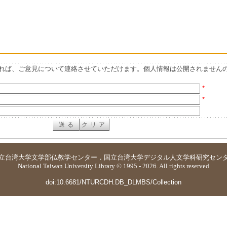
れば、ご意見について連絡させていただけます。個人情報は公開されません
*
*
立台湾大学
文学部仏教学センター
．
国立台湾大学デジタル人文学科研究セン
National Taiwan University Library © 1995 - 2026. All rights reserved
doi:10.6681/NTURCDH.DB_DLMBS/Collection