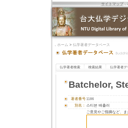
サイトマップ
．
．
ホーム
>
仏学著者データベース
仏学著者検索
検索結果
仏学著者デ
Batchelor, S
著者番号
1186
別名：
스티븐 배츨러
ご意見やご指摘など、ま