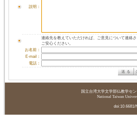
説明：
連絡先を教えていただければ、ご意見について連絡さ
ご安心ください。
お名前：
E-mail：
電話：
国立台湾大学
文学部仏教学セン
National Taiwan Universi
doi:10.6681