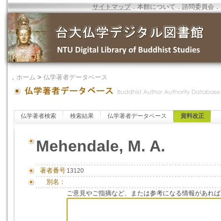
サイトマップ
．
本館について
．
諮問委員会
．
．
ホーム
>
仏学著者データベース
仏学著者検索
検索結果
仏学著者データベース
資料改正
Mehendale, M. A.
著者番号
13120
別名：
ご意見やご指摘など、または参考になる情報があれば