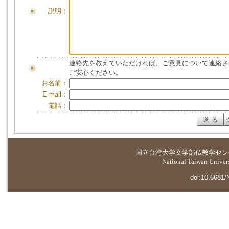
説明：
連絡先を教えていただければ、ご意見について連絡さ
ご安心ください。
お名前：
E-mail：
電話：
国立台湾大学
文学部仏教学セン
National Taiwan Universi
doi:10.6681