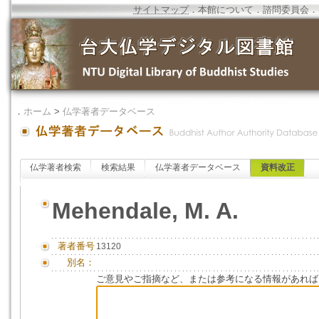
サイトマップ
．
本館について
．
諮問委員会
．
．
ホーム
>
仏学著者データベース
仏学著者検索
検索結果
仏学著者データベース
資料改正
Mehendale, M. A.
著者番号
13120
別名：
ご意見やご指摘など、または参考になる情報があれば