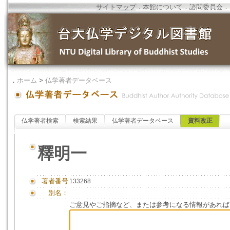
サイトマップ
．
本館について
．
諮問委員会
．
．
ホーム
>
仏学著者データベース
仏学著者検索
検索結果
仏学著者データベース
資料改正
釋明一
著者番号
133268
別名：
ご意見やご指摘など、または参考になる情報があれば