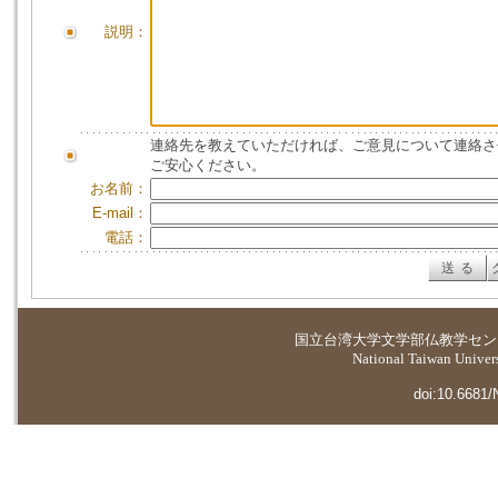
説明：
連絡先を教えていただければ、ご意見について連絡さ
ご安心ください。
お名前：
E-mail：
電話：
国立台湾大学
文学部仏教学セン
National Taiwan Universi
doi:10.6681