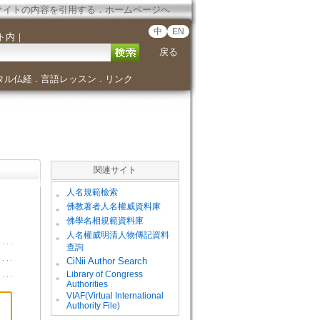
サイトの内容を引用する
．
ホームページへ
中
EN
ト内
｜
戻る
タル仏経
言語レッスン
リンク
．
．
関連サイト
。
人名規範檢索
。
佛教著者人名權威資料庫
。
佛學名相規範資料庫
。
人名權威明清人物傳記資料
查詢
。
CiNii Author Search
Library of Congress
。
Authorities
VIAF(Virtual International
。
Authority File)