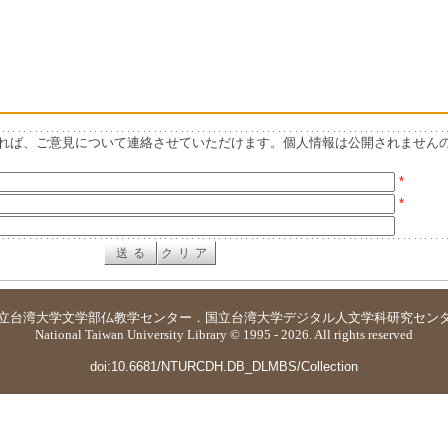
れば、ご意見について連絡させていただけます。個人情報は公開されません
*
*
立台湾大学
文学部仏教学センター
．
国立台湾大学デジタル人文学科研究セン
National Taiwan University Library © 1995 - 2026. All rights reserved
doi:10.6681/NTURCDH.DB_DLMBS/Collection