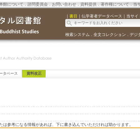
本館について
．
諮問委員会
．
お問い合わせ
．
資料提供
．
著作権について
．
当
｜
書目
｜
仏学著者データベース
｜
当サイ
検索システム
全文コレクション
デジ
．
．
ータベース
資料改正
たは参考になる情報があれば、下に書き込んでいただければ助かります。