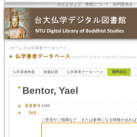
サイトマップ
．
本館について
．
諮問委員会
．
．
ホーム
>
仏学著者データベース
仏学著者検索
検索結果
仏学著者データベース
資料改正
Bentor, Yael
著者番号
1398
別名：
ご意見やご指摘など、または参考になる情報があれば