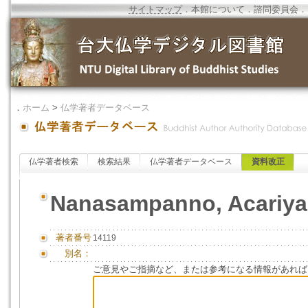
サイトマップ
．
本館について
．
諮問委員会
．
．
ホーム
>
仏学著者データベース
仏学著者検索
検索結果
仏学著者データベース
資料改正
Nanasampanno, Acariy
著者番号
14119
別名：
ご意見やご指摘など、または参考になる情報があれば