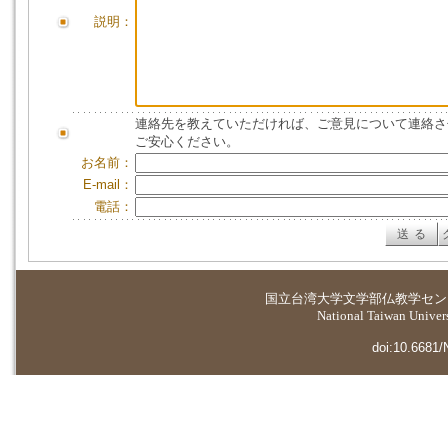
説明：
連絡先を教えていただければ、ご意見について連絡さ
ご安心ください。
お名前：
E-mail：
電話：
国立台湾大学
文学部仏教学セン
National Taiwan Universi
doi:10.6681