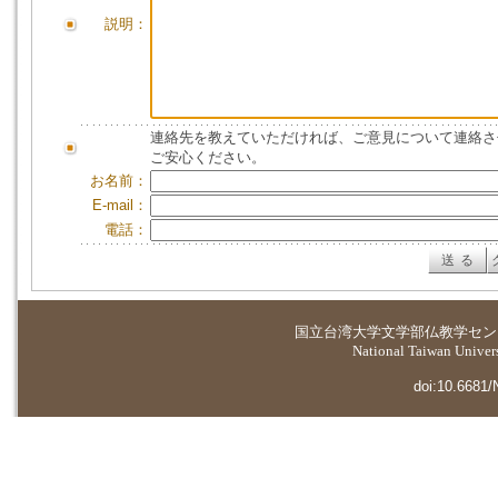
説明：
連絡先を教えていただければ、ご意見について連絡さ
ご安心ください。
お名前：
E-mail：
電話：
国立台湾大学
文学部仏教学セン
National Taiwan Universi
doi:10.6681