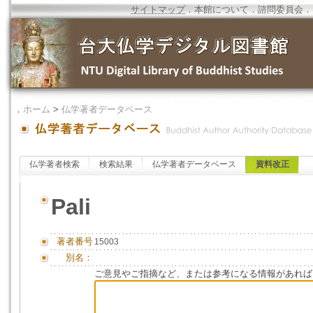
サイトマップ
．
本館について
．
諮問委員会
．
．
ホーム
>
仏学著者データベース
仏学著者検索
検索結果
仏学著者データベース
資料改正
Pali
著者番号
15003
別名：
ご意見やご指摘など、または参考になる情報があれば