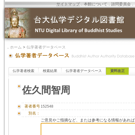
サイトマップ
．
本館について
．
諮問委員会
．
．
ホーム
>
仏学著者データベース
仏学著者検索
検索結果
仏学著者データベース
資料改正
佐久間智周
著者番号
152548
別名：
ご意見やご指摘など、または参考になる情報があれば