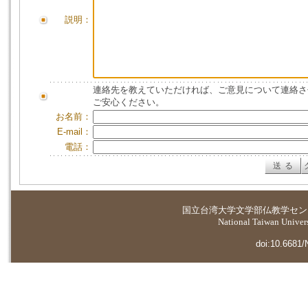
説明：
連絡先を教えていただければ、ご意見について連絡さ
ご安心ください。
お名前：
E-mail：
電話：
国立台湾大学
文学部仏教学セン
National Taiwan Universi
doi:10.6681