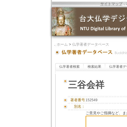
サイトマップ
．
．
ホーム
>
仏学著者データベース
仏学著者検索
検索結果
仏学著者デ
三谷会祥
著者番号
152549
別名：
ご意見やご指摘など、ま