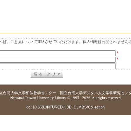
れば、ご意見について連絡させていただけます。個人情報は公開されません
*
*
立台湾大学
文学部仏教学センター
．
国立台湾大学デジタル人文学科研究セン
National Taiwan University Library © 1995 - 2026. All rights reserved
doi:10.6681/NTURCDH.DB_DLMBS/Collection