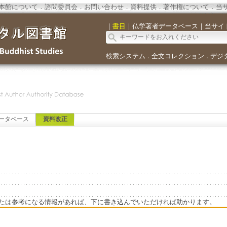
本館について
．
諮問委員会
．
お問い合わせ
．
資料提供
．
著作権について
．
当
｜
書目
｜
仏学著者データベース
｜
当サイ
検索システム
全文コレクション
デジ
．
．
ータベース
資料改正
たは参考になる情報があれば、下に書き込んでいただければ助かります。