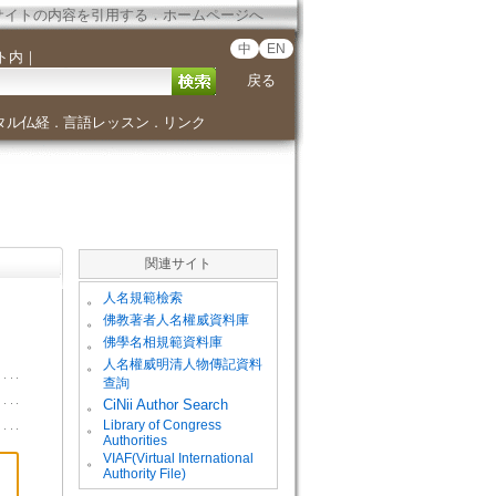
サイトの内容を引用する
．
ホームページへ
中
EN
ト内
｜
戻る
タル仏経
言語レッスン
リンク
．
．
関連サイト
。
人名規範檢索
。
佛教著者人名權威資料庫
。
佛學名相規範資料庫
。
人名權威明清人物傳記資料
查詢
。
CiNii Author Search
Library of Congress
。
Authorities
VIAF(Virtual International
。
Authority File)