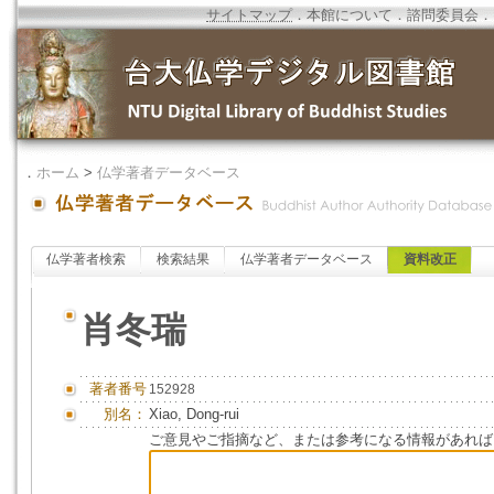
サイトマップ
．
本館について
．
諮問委員会
．
．
ホーム
>
仏学著者データベース
仏学著者検索
検索結果
仏学著者データベース
資料改正
肖冬瑞
著者番号
152928
別名：
Xiao, Dong-rui
ご意見やご指摘など、または参考になる情報があれば