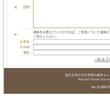
説明：
連絡先を教えていただければ、ご意見について連絡さ
ご安心ください。
お名前：
E-mail：
電話：
国立台湾大学
文学部仏教学セン
National Taiwan Universi
doi:10.6681