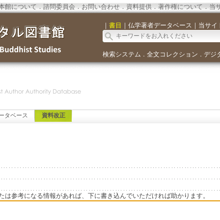
本館について
．
諮問委員会
．
お問い合わせ
．
資料提供
．
著作権について
．
当
｜
書目
｜
仏学著者データベース
｜
当サイ
検索システム
全文コレクション
デジ
．
．
ータベース
資料改正
たは参考になる情報があれば、下に書き込んでいただければ助かります。