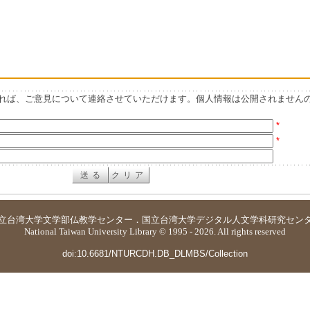
れば、ご意見について連絡させていただけます。個人情報は公開されません
*
*
立台湾大学
文学部仏教学センター
．
国立台湾大学デジタル人文学科研究セン
National Taiwan University Library © 1995 - 2026. All rights reserved
doi:10.6681/NTURCDH.DB_DLMBS/Collection