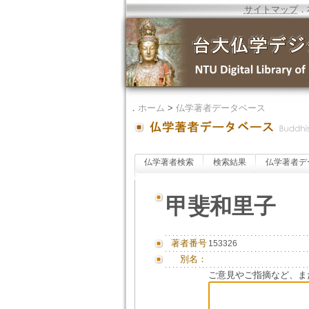
サイトマップ
．
．
ホーム
>
仏学著者データベース
仏学著者検索
検索結果
仏学著者デ
甲斐和里子
著者番号
153326
別名：
ご意見やご指摘など、ま