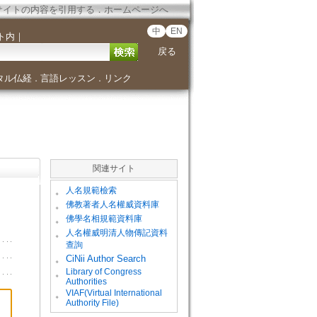
サイトの内容を引用する
．
ホームページへ
中
EN
ト内
｜
戻る
タル仏経
言語レッスン
リンク
．
．
関連サイト
。
人名規範檢索
。
佛教著者人名權威資料庫
。
佛學名相規範資料庫
。
人名權威明清人物傳記資料
查詢
。
CiNii Author Search
Library of Congress
。
Authorities
VIAF(Virtual International
。
Authority File)