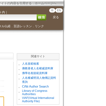
サイトの内容を引用する
．
ホームページへ
中
EN
ト内
｜
戻る
タル仏経
言語レッスン
リンク
．
．
関連サイト
。
人名規範檢索
。
佛教著者人名權威資料庫
。
佛學名相規範資料庫
。
人名權威明清人物傳記資料
查詢
。
CiNii Author Search
Library of Congress
。
Authorities
VIAF(Virtual International
。
Authority File)