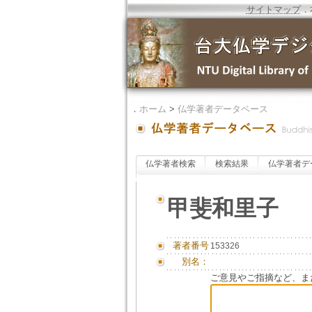
サイトマップ
．
．
ホーム
>
仏学著者データベース
仏学著者検索
検索結果
仏学著者デ
甲斐和里子
著者番号
153326
別名：
ご意見やご指摘など、ま