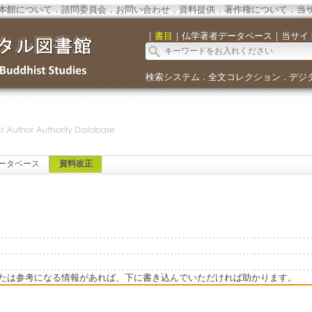
本館について
．
諮問委員会
．
お問い合わせ
．
資料提供
．
著作権について
．
当
｜
書目
｜
仏学著者データベース
｜
当サイ
検索システム
全文コレクション
デジ
．
．
ータベース
資料改正
たは参考になる情報があれば、下に書き込んでいただければ助かります。