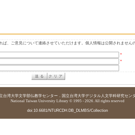
れば、ご意見について連絡させていただけます。個人情報は公開されません
*
*
立台湾大学
文学部仏教学センター
．
国立台湾大学デジタル人文学科研究セン
National Taiwan University Library © 1995 - 2026. All rights reserved
doi:10.6681/NTURCDH.DB_DLMBS/Collection